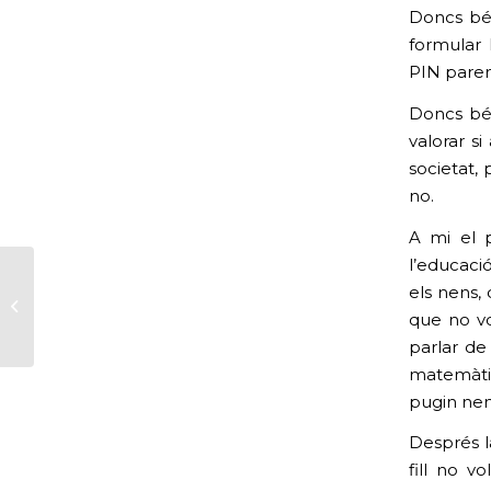
Doncs bé,
formular 
PIN paren
Doncs bé,
valorar s
societat, 
no.
A mi el 
l’educació
els nens, 
Quan vam deixar de
cosir els mitjons?
que no vo
parlar de
matemàti
pugin nen
Després l
fill no v