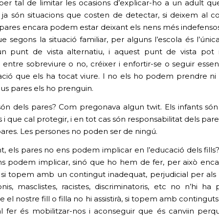
 per tal de limitar les ocasions d’explicar-ho a un adult qu
i ja són situacions que costen de detectar, si deixem al co
pares encara podem estar deixant els nens més indefens
e segons la situació familiar, per alguns l’escola és l’únic
n punt de vista alternatiu, i aquest punt de vista pot
 entre sobreviure o no, créixer i enfortir-se o seguir esse
uació que els ha tocat viure. I no els ho podem prendre n
eus pares els ho prenguin.
són dels pares? Com pregonava algun twit. Els infants só
i que cal protegir, i en tot cas són responsabilitat dels par
pares. Les persones no poden ser de ningú.
t, els pares no ens podem implicar en l’educació dels fills?
 podem implicar, sinó que ho hem de fer, per això enc
si topem amb un contingut inadequat, perjudicial per als
ronis, masclistes, racistes, discriminatoris, etc no n’hi h
e el nostre fill o filla no hi assistirà, si topem amb contingut
l fer és mobilitzar-nos i aconseguir que és canviin per