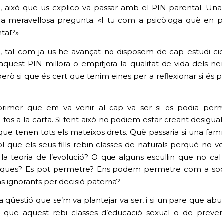
 això que us explico va passar amb el PIN parental. Un
la meravellosa pregunta. «I tu com a psicòloga què en 
tal?»
 tal com ja us he avançat no disposem de cap estudi cie
i aquest PIN millora o empitjora la qualitat de vida dels ne
però si que és cert que tenim eines per a reflexionar si és 
primer que em va venir al cap va ser si es podia per
 fos a la carta. Si fent això no podiem estar creant desigua
que tenen tots els mateixos drets. Què passaria si una famí
l que els seus fills rebin classes de naturals perquè no vo
 la teoria de l’evolució? O que alguns escullin que no ca
ques? Es pot permetre? Ens podem permetre com a soc
s ignorants per decisió paterna?
a qüestió que se’m va plantejar va ser, i si un pare que abu
ol que aquest rebi classes d’educació sexual o de preve