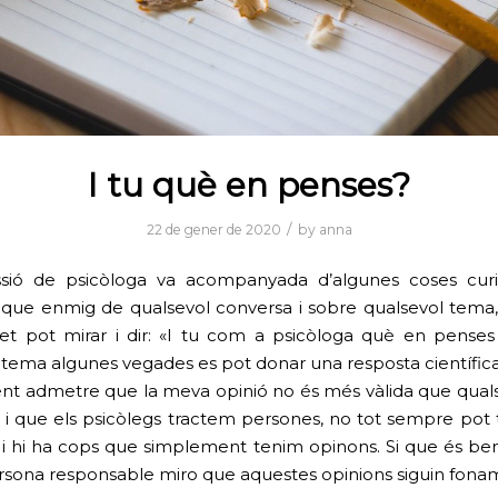
I tu què en penses?
/
22 de gener de 2020
by
anna
ssió de psicòloga va acompanyada d’algunes coses curi
s que enmig de qualsevol conversa i sobre qualsevol tema,
et pot mirar i dir: «I tu com a psicòloga què en penses 
tema algunes vegades es pot donar una resposta científica, 
t admetre que la meva opinió no és més vàlida que qualse
t i que els psicòlegs tractem persones, no tot sempre pot 
a, i hi ha cops que simplement tenim opinons. Si que és be
sona responsable miro que aquestes opinions siguin fona