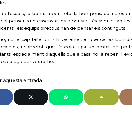
es.
 de l’escola, la bona, la ben feta, la ben pensada, no és en
cal pensar, sinó ensenyar-los a pensar, i és seguint aque
cents i els equips directius han de pensar els continguts.
 no, no fa cap falta un PIN parental, el que cal és bon di
i escoles, i sobretot que l’escola sigui un àmbit de prot
nfants, especialment d’aquells que a casa no la reben. I ev
r psicòloga per veure-ho.
r aquesta entrada