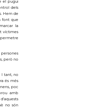
e el pugui
ntrol dels
os. Hem de
a font que
 marcar la
nt víctimes
i permetre
n persones
es, però no
 I tant, no
ara és més
 nens, poc
a prou amb
s d’aquests
què no són