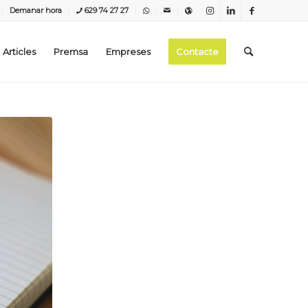
Demanar hora
629 74 27 27
Articles
Premsa
Empreses
Contacte