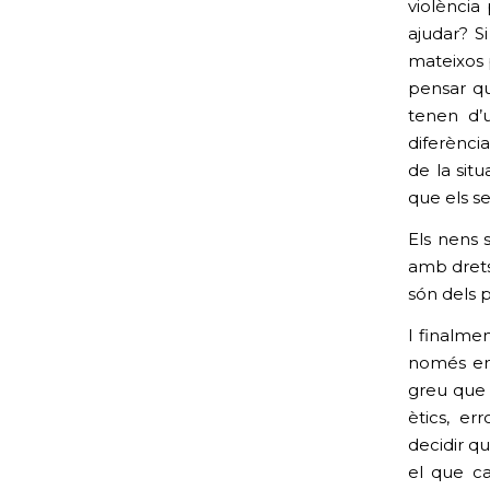
violència
ajudar? S
mateixos 
pensar qu
tenen d’u
diferència
de la sit
que els s
Els nens 
amb drets 
són dels 
I finalmen
només ens
greu que 
ètics, er
decidir qu
el que ca