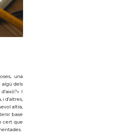
oses, una
 algú dels
d’això?» I
i d’altres,
vol altra,
tenir base
n cert que
mentades.