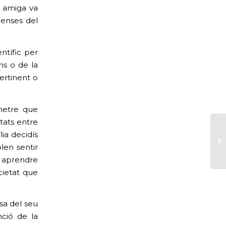
a amiga va
penses del
ntífic per
ns o de la
pertinent o
metre que
ltats entre
lia decidís
len sentir
l aprendre
ietat que
sa del seu
nció de la