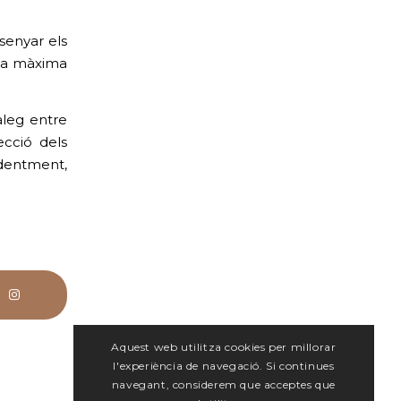
senyar els
sta màxima
àleg entre
ecció dels
identment,
Aquest web utilitza cookies per millorar
l'experiència de navegació. Si continues
navegant, considerem que acceptes que