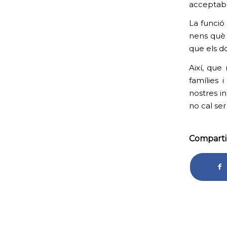
acceptabl
La funció
nens què 
que els do
Així, que
famílies 
nostres i
no cal se
Comparti