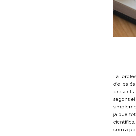
La profe
d’elles é
presents 
segons el 
simplemen
ja que to
científic
com a per