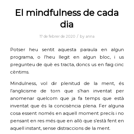
El mindfulness de cada
dia
/
17 de febrer de 2020
by
anna
Potser heu sentit aquesta paraula en algun
programa, o l’heu llegit en algun bloc, i us
pregunteu de què es tracta, doncs us en faig cinc
cèntims.
Mindulness, vol dir plenitud de la ment, és
l’anglicisme de torn que s’han inventat per
anomenar quelcom que ja fa temps que està
inventat que és la concisència plena. Fer alguna
cosa essent només en aquell moment precís i no
pensant en res més que en allò que s’està fent en
aquell instant, sense distraccions de la ment.