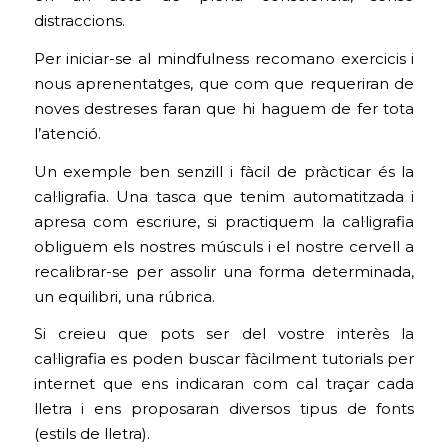
distraccions.
Per iniciar-se al mindfulness recomano exercicis i
nous aprenentatges, que com que requeriran de
noves destreses faran que hi haguem de fer tota
l’atenció.
Un exemple ben senzill i fàcil de pràcticar és la
cal·ligrafia. Una tasca que tenim automatitzada i
apresa com escriure, si practiquem la cal·ligrafia
obliguem els nostres músculs i el nostre cervell a
recalibrar-se per assolir una forma determinada,
un equilibri, una rúbrica.
Si creieu que pots ser del vostre interès la
cal·ligrafia es poden buscar fàcilment tutorials per
internet que ens indicaran com cal traçar cada
lletra i ens proposaran diversos tipus de fonts
(estils de lletra).